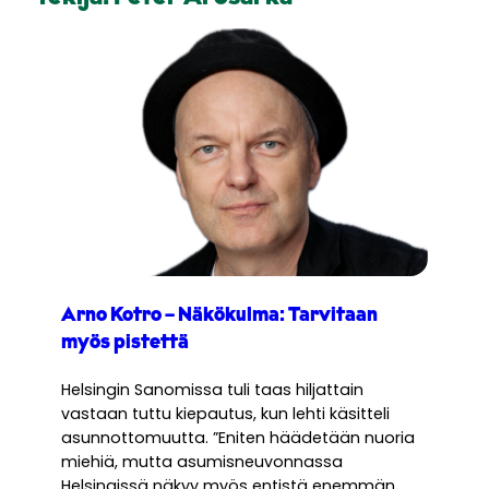
Arno Kotro – Näkökulma: Tarvitaan
myös pistettä
Helsingin Sanomissa tuli taas hiljattain
vastaan tuttu kiepautus, kun lehti käsitteli
asunnottomuutta. ”Eniten häädetään nuoria
miehiä, mutta asumisneuvonnassa
Helsingissä näkyy myös entistä enemmän