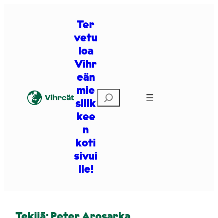
Siirry
sisältöön
Ter
vetu
loa
Vihr
eän
mie
Etsi
sliik
kee
n
koti
sivui
lle!
Tekijä:
Peter Arosarka